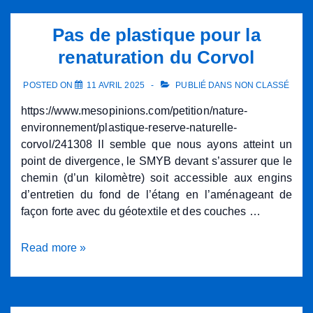
Pas de plastique pour la
renaturation du Corvol
POSTED ON
11 AVRIL 2025
PUBLIÉ DANS
NON CLASSÉ
https://www.mesopinions.com/petition/nature-
environnement/plastique-reserve-naturelle-
corvol/241308 Il semble que nous ayons atteint un
point de divergence, le SMYB devant s’assurer que le
chemin (d’un kilomètre) soit accessible aux engins
d’entretien du fond de l’étang en l’aménageant de
façon forte avec du géotextile et des couches …
Pas
Read more »
de
plastique
pour