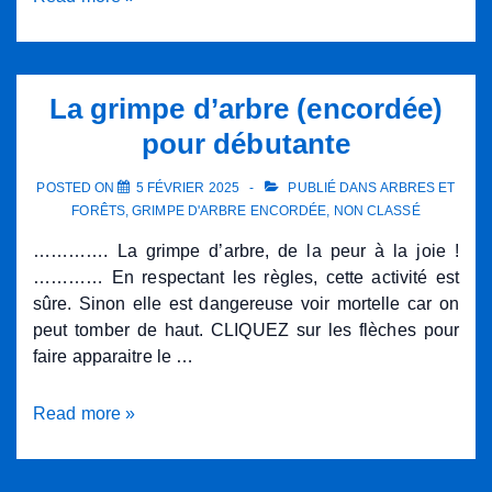
de
multiréseaux
plastique
et
dans
l’apocalypse.
le
Voyage
La grimpe d’arbre (encordée)
projet
dans
pour débutante
de
le
renaturation
futur…
POSTED ON
5 FÉVRIER 2025
PUBLIÉ DANS
ARBRES ET
FORÊTS
,
GRIMPE D'ARBRE ENCORDÉE
,
NON CLASSÉ
…………. La grimpe d’arbre, de la peur à la joie !
………… En respectant les règles, cette activité est
sûre. Sinon elle est dangereuse voir mortelle car on
peut tomber de haut. CLIQUEZ sur les flèches pour
faire apparaitre le …
La
Read more »
grimpe
d’arbre
(encordée)