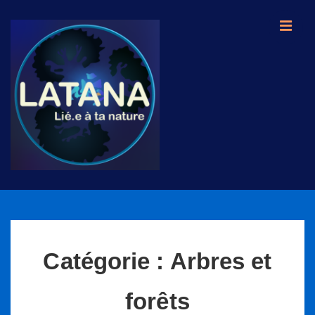
↓
passer
ME
au
contenu
principal
Main
Navigation
Catégorie :
Arbres et
forêts