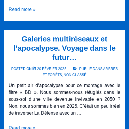
Compte
Read more »
rendu
de
la
rencontre
Galeries multiréseaux et
avec
l’apocalypse. Voyage dans le
le
futur…
SMYB
et
POSTED ON
20 FÉVRIER 2025
PUBLIÉ DANS
ARBRES
Actierra
ET FORÊTS
,
NON CLASSÉ
à
la
Un petit air d’apocalypse pour ce montage avec le
suite
filtre « BD ». Nous sommes-nous réfugiés dans le
de
sous-sol d’une ville devenue invivable en 2050 ?
la
Non, nous sommes bien en 2025. C’était un peu irréel
pétition
de traverser La Défense avec un …
contre
l’utilisation
Galeries
Read more »