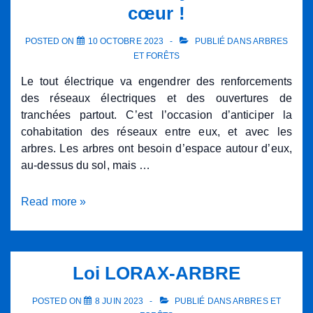
cœur !
POSTED ON
10 OCTOBRE 2023
PUBLIÉ DANS
ARBRES
ET FORÊTS
Le tout électrique va engendrer des renforcements
des réseaux électriques et des ouvertures de
tranchées partout. C’est l’occasion d’anticiper la
cohabitation des réseaux entre eux, et avec les
arbres. Les arbres ont besoin d’espace autour d’eux,
au-dessus du sol, mais …
Galeries
Read more »
Multiréseaux
–
Réseaux,
loin
Loi LORAX-ARBRE
des
yeux,
POSTED ON
8 JUIN 2023
PUBLIÉ DANS
ARBRES ET