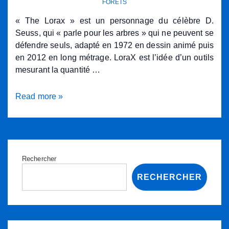
FORÊTS
loin
du
« The Lorax » est un personnage du célèbre D.
cœur
Seuss, qui « parle pour les arbres » qui ne peuvent se
!
défendre seuls, adapté en 1972 en dessin animé puis
en 2012 en long métrage. LoraX est l’idée d’un outils
mesurant la quantité …
Loi
Read more »
LORAX-
ARBRE
Rechercher
RECHERCHER