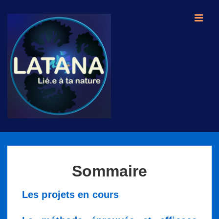
↓
passer
ME
au
contenu
principal
Main
Navigation
Sommaire
Les projets en cours