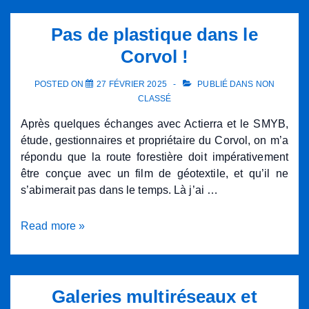
Pas de plastique dans le
Corvol !
POSTED ON
27 FÉVRIER 2025
PUBLIÉ DANS
NON
CLASSÉ
Après quelques échanges avec Actierra et le SMYB,
étude, gestionnaires et propriétaire du Corvol, on m’a
répondu que la route forestière doit impérativement
être conçue avec un film de géotextile, et qu’il ne
s’abimerait pas dans le temps. Là j’ai …
Pas
Read more »
de
plastique
dans
le
Galeries multiréseaux et
Corvol