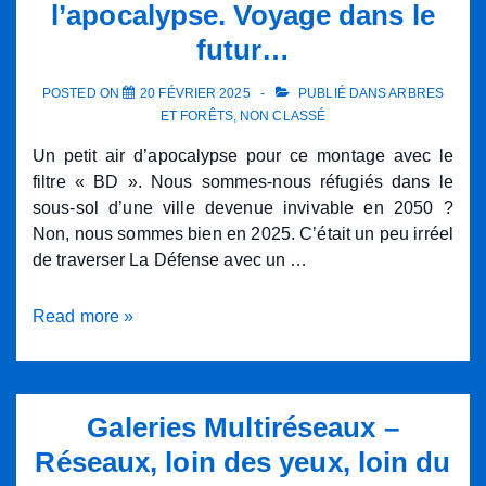
l’apocalypse. Voyage dans le
!
futur…
POSTED ON
20 FÉVRIER 2025
PUBLIÉ DANS
ARBRES
ET FORÊTS
,
NON CLASSÉ
Un petit air d’apocalypse pour ce montage avec le
filtre « BD ». Nous sommes-nous réfugiés dans le
sous-sol d’une ville devenue invivable en 2050 ?
Non, nous sommes bien en 2025. C’était un peu irréel
de traverser La Défense avec un …
Galeries
Read more »
multiréseaux
et
l’apocalypse.
Voyage
Galeries Multiréseaux –
dans
Réseaux, loin des yeux, loin du
le