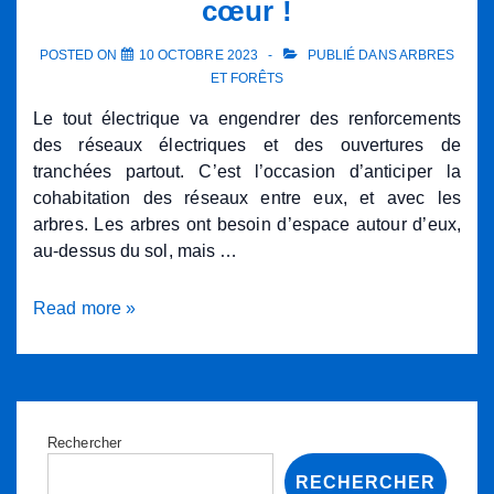
cœur !
futur…
POSTED ON
10 OCTOBRE 2023
PUBLIÉ DANS
ARBRES
ET FORÊTS
Le tout électrique va engendrer des renforcements
des réseaux électriques et des ouvertures de
tranchées partout. C’est l’occasion d’anticiper la
cohabitation des réseaux entre eux, et avec les
arbres. Les arbres ont besoin d’espace autour d’eux,
au-dessus du sol, mais …
Galeries
Read more »
Multiréseaux
–
Réseaux,
loin
des
Rechercher
yeux,
RECHERCHER
loin